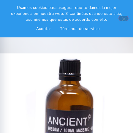
Usamos cookies para asegurar que te damos la mejor
experiencia en nuestra web. Si continúas usando este sitio,
asumiremos que estás de acuerdo con ello.
Aceptar
Términos de servicio