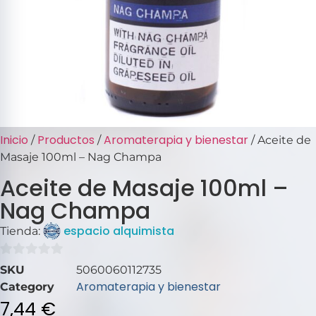
Inicio
Productos
Aromaterapia y bienestar
/
/
/ Aceite de
Masaje 100ml – Nag Champa
Aceite de Masaje 100ml –
Nag Champa
espacio alquimista
Tienda:
0
SKU
5060060112735
de
Aromaterapia y bienestar
Category
5
7,44
€