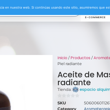
ia en nuestra web. Si continúas usando este sitio, asumiremos que est
E-COMMERCE
Inicio
Productos
Aromate
/
/
Piel radiante
Aceite de Mas
radiante
espacio alquim
Tienda:
0
SKU
50600601126
de
Aromaterapia
Category