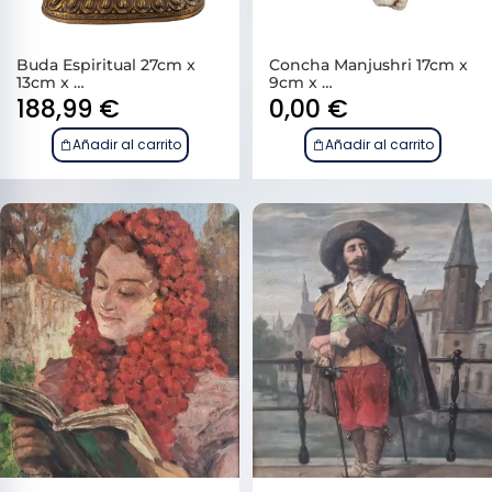
Buda Espiritual 27cm x
Concha Manjushri 17cm x
13cm x …
9cm x …
188,99
€
0,00
€
Añadir al carrito
Añadir al carrito