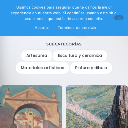
Usamos cookies para asegurar que te damos la mejor
experiencia en nuestra web. Si continúas usando este sitio,
asumiremos que estás de acuerdo con ello.
Aceptar
Términos de servicio
Filtrar productos
SUBCATEGORÍAS
Artesanía
Escultura y cerámica
Materiales artísticos
Pintura y dibujo